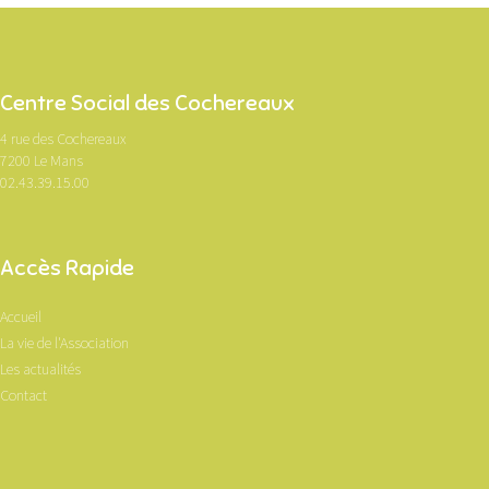
Centre Social des Cochereaux
4 rue des Cochereaux
7200 Le Mans
02.43.39.15.00
Accès Rapide
Accueil
La vie de l'Association
Les actualités
Contact